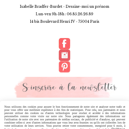
Isabelle Bradfer-Burdet - Dessine-moi un prénom
Lun-ven 9h-18h : 06.85.26.26.89
14 bis Boulevard Henri IV -
75004 Paris
MENTIONS LÉGALES
CONDITIONS GÉNÉRALES DE VENTE
Nous utilisons des cookies pour assurer le bon fonctionnement de notre site et analyser notre trafic et
pour vous offrir une meilleure expérience à des fins de statistiques. Pour cela, nos partenaires et nous
peuvent utiliser des cookies ou d'autres technologies pour stocker et accéder à des informations
personnelles comme votre visite sur notre site. Nous partageons également des informations sur
POLITIQUE DE CONFIDENTIALITÉ
GESTION COOKIES
l'utilisation de notre site avec nos partenaires de médias sociaux, de publicité et d'analyse, qui peuvent
combiner celles-ci avec d'autres informations que vous leur avez fournies ou qu'ils ont collectées lors de
votre utilisation de leurs services. Vous pouvez retirer votre consentement, enregistré pour 6 mois, à