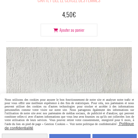
CARTE PLIÉE LE CERCLE DES FEMMES
4,50
€
Ajouter au panier
Nous utilisons des cookies pour assurer le bon fonctionnement de notre site et analyser notre trafic et
pour vous offrir une meilleure expérience à des fins de statistiques. Pour cela, nos partenaires et nous
peuvent utiliser des cookies ou d'autres technologies pour stocker et accéder à des informations
personnelles comme votre visite sur notre site. Nous partageons également des informations sur
l'utilisation de notre site avec nos partenaires de médias sociaux, de publicité et d'analyse, qui peuvent
combiner celles-ci avec d'autres informations que vous leur avez fournies ou qu'ils ont collectées lors de
votre utilisation de leurs services. Vous pouvez retirer votre consentement, enregistré pour 6 mois, à
Politique
l'aide du lien en pied de page « Gestion Cookies ». Voir notre politique de confidentialité :
de confidentialité