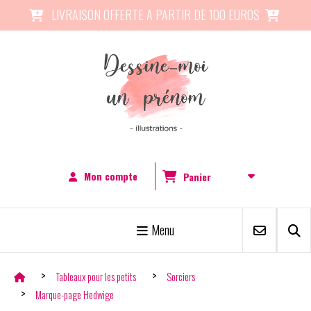
Panneau de gestion des cookies
LIVRAISON OFFERTE A PARTIR DE 100 EUROS


Mon compte
Panier
Menu
Tableaux pour les petits
Sorciers
Marque-page Hedwige