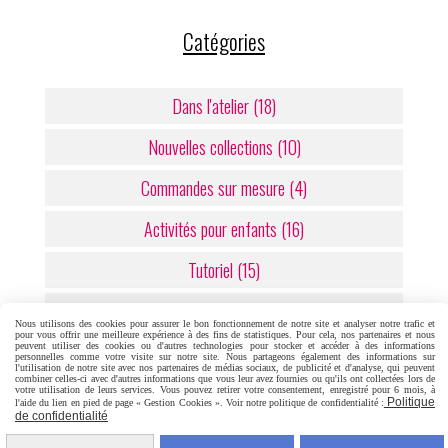
Catégories
Dans l'atelier (18)
Nouvelles collections (10)
Commandes sur mesure (4)
Activités pour enfants (16)
Tutoriel (15)
Coloriages (13)
Nous utilisons des cookies pour assurer le bon fonctionnement de notre site et analyser notre trafic et
pour vous offrir une meilleure expérience à des fins de statistiques. Pour cela, nos partenaires et nous
peuvent utiliser des cookies ou d'autres technologies pour stocker et accéder à des informations
personnelles comme votre visite sur notre site. Nous partageons également des informations sur
l'utilisation de notre site avec nos partenaires de médias sociaux, de publicité et d'analyse, qui peuvent
combiner celles-ci avec d'autres informations que vous leur avez fournies ou qu'ils ont collectées lors de
Articles récents
votre utilisation de leurs services. Vous pouvez retirer votre consentement, enregistré pour 6 mois, à
Politique
l'aide du lien en pied de page « Gestion Cookies ». Voir notre politique de confidentialité :
de confidentialité