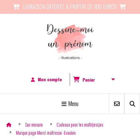
Panneau de gestion des cookies
LIVRAISON OFFERTE A PARTIR DE 100 EUROS


Mon compte
Panier
Menu
Sur-mesure
Cadeaux pour les maîtr(ess)es
Marque page Merci maîtresse -Evasion