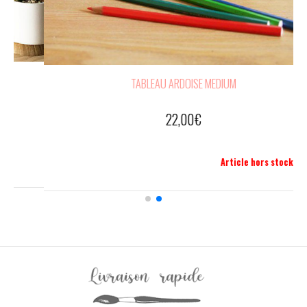
ISTANTES MATERNELLES
TABLEAU ARDOISE ME
0
€
22,00
€
au panier