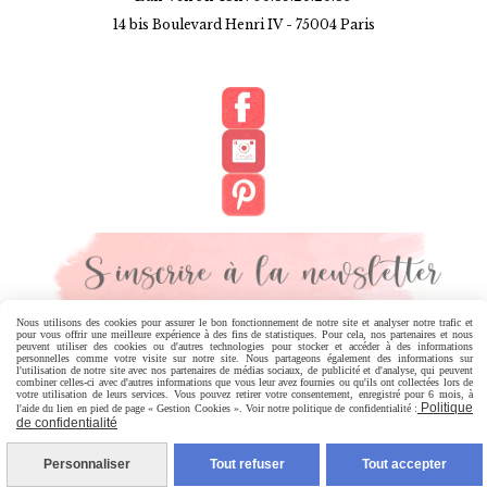
14 bis Boulevard Henri IV -
75004 Paris
Nous utilisons des cookies pour assurer le bon fonctionnement de notre site et analyser notre trafic et
pour vous offrir une meilleure expérience à des fins de statistiques. Pour cela, nos partenaires et nous
MENTIONS LÉGALES
CONDITIONS GÉNÉRALES DE VENTE
peuvent utiliser des cookies ou d'autres technologies pour stocker et accéder à des informations
personnelles comme votre visite sur notre site. Nous partageons également des informations sur
l'utilisation de notre site avec nos partenaires de médias sociaux, de publicité et d'analyse, qui peuvent
combiner celles-ci avec d'autres informations que vous leur avez fournies ou qu'ils ont collectées lors de
POLITIQUE DE CONFIDENTIALITÉ
GESTION COOKIES
votre utilisation de leurs services. Vous pouvez retirer votre consentement, enregistré pour 6 mois, à
Politique
l'aide du lien en pied de page « Gestion Cookies ». Voir notre politique de confidentialité :
de confidentialité
MON COMPTE
Personnaliser
Tout refuser
Tout accepter