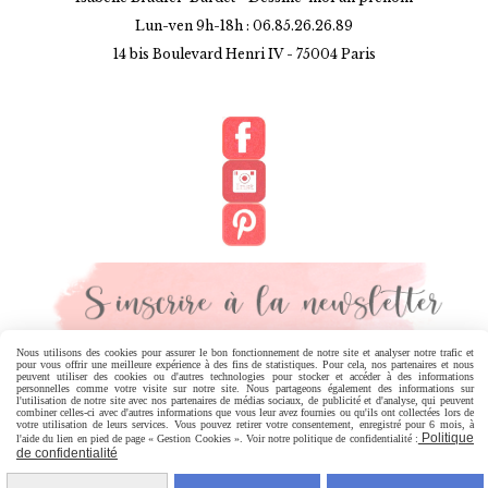
Lun-ven 9h-18h : 06.85.26.26.89
14 bis Boulevard Henri IV -
75004 Paris
Nous utilisons des cookies pour assurer le bon fonctionnement de notre site et analyser notre trafic et
pour vous offrir une meilleure expérience à des fins de statistiques. Pour cela, nos partenaires et nous
MENTIONS LÉGALES
CONDITIONS GÉNÉRALES DE VENTE
peuvent utiliser des cookies ou d'autres technologies pour stocker et accéder à des informations
personnelles comme votre visite sur notre site. Nous partageons également des informations sur
l'utilisation de notre site avec nos partenaires de médias sociaux, de publicité et d'analyse, qui peuvent
combiner celles-ci avec d'autres informations que vous leur avez fournies ou qu'ils ont collectées lors de
POLITIQUE DE CONFIDENTIALITÉ
GESTION COOKIES
votre utilisation de leurs services. Vous pouvez retirer votre consentement, enregistré pour 6 mois, à
Politique
l'aide du lien en pied de page « Gestion Cookies ». Voir notre politique de confidentialité :
de confidentialité
MON COMPTE