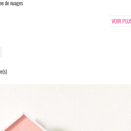
rme de nuages
VOIR PLU
n
e(s)